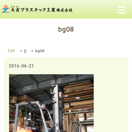
メ
bg08
TOP
[]
bg08
2016-06-21