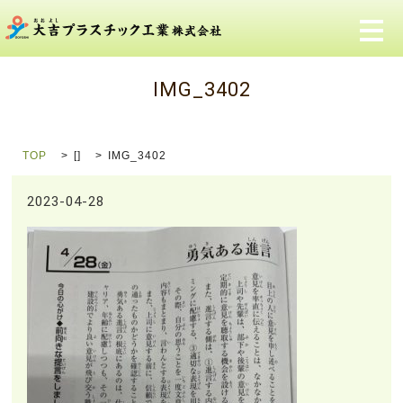
メ
IMG_3402
TOP
[]
IMG_3402
2023-04-28