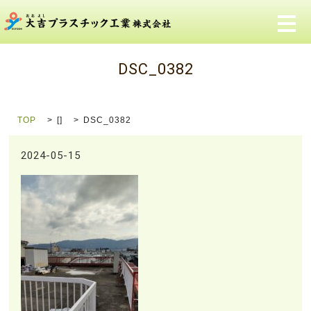
メ
DSC_0382
TOP
[]
DSC_0382
2024-05-15