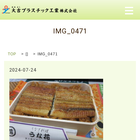
メ
IMG_0471
TOP
[]
IMG_0471
2024-07-24