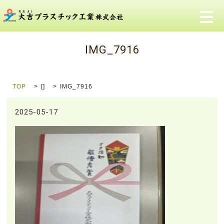
メ
IMG_7916
TOP
[]
IMG_7916
2025-05-17