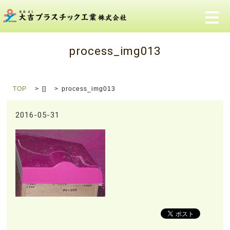
メ
process_img013
TOP
[]
process_img013
2016-05-31