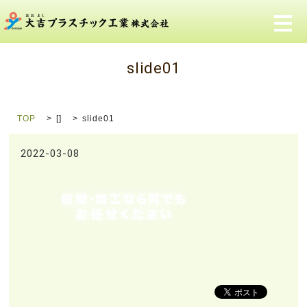
メ
slide01
TOP
[]
slide01
2022-03-08