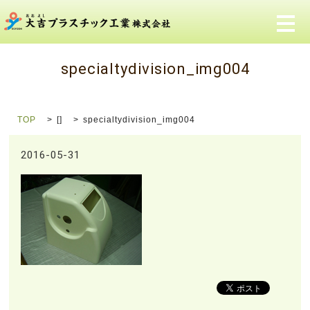
メ
specialtydivision_img004
TOP
[]
specialtydivision_img004
2016-05-31