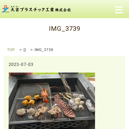
メ
IMG_3739
TOP
[]
IMG_3739
2023-07-03