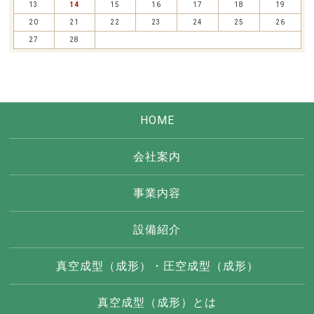
13
14
15
16
17
18
19
20
21
22
23
24
25
26
27
28
HOME
会社案内
事業内容
設備紹介
真空成型（成形）・圧空成型（成形）
真空成型（成形）とは