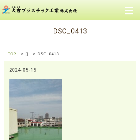
メ
DSC_0413
TOP
[]
DSC_0413
2024-05-15