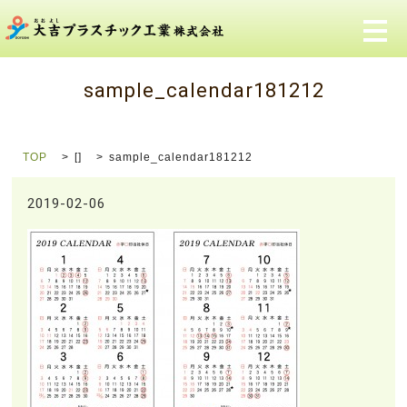
メ
sample_calendar181212
TOP
[]
sample_calendar181212
2019-02-06