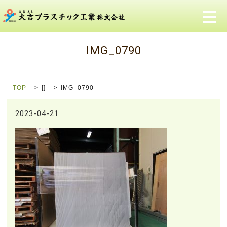
メ
IMG_0790
TOP
[]
IMG_0790
2023-04-21