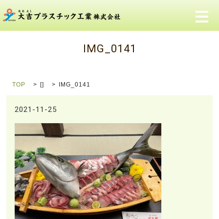
メ
IMG_0141
TOP
[]
IMG_0141
2021-11-25