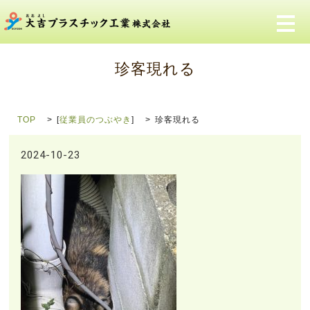
メ
珍客現れる
TOP
[
従業員のつぶやき
]
珍客現れる
2024-10-23