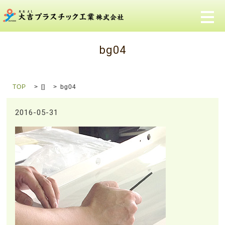
メ
bg04
TOP
[]
bg04
2016-05-31