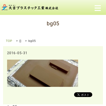
メ
bg05
TOP
[]
bg05
2016-05-31