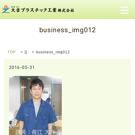
メ
business_img012
TOP
[]
business_img012
2016-05-31