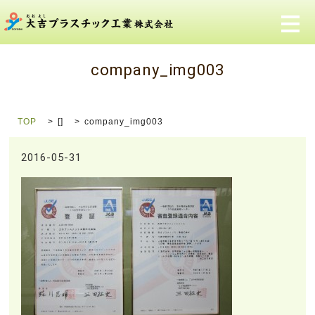
メ
company_img003
TOP
[]
company_img003
2016-05-31