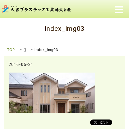
メ
index_img03
TOP
[]
index_img03
2016-05-31