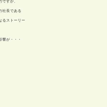
のですが、
の社長である
なるストーリー
影響が・・・